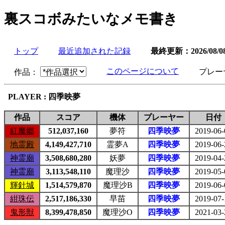
裏スコボみたいなメモ書き
トップ
最近追加された記録
最終更新：2026/08/0
このページについて
プレー
作品：
PLAYER : 四季映夢
作品
スコア
機体
プレーヤー
日付
紅魔郷
512,037,160
夢符
四季映夢
2019-06-
地霊殿
4,149,427,710
霊夢A
四季映夢
2019-06-
神霊廟
3,508,680,280
妖夢
四季映夢
2019-04-
神霊廟
3,113,548,110
魔理沙
四季映夢
2019-05-
輝針城
1,514,579,870
魔理沙B
四季映夢
2019-06-
紺珠伝
2,517,186,330
早苗
四季映夢
2019-07-
鬼形獣
8,399,478,850
魔理沙O
四季映夢
2021-03-