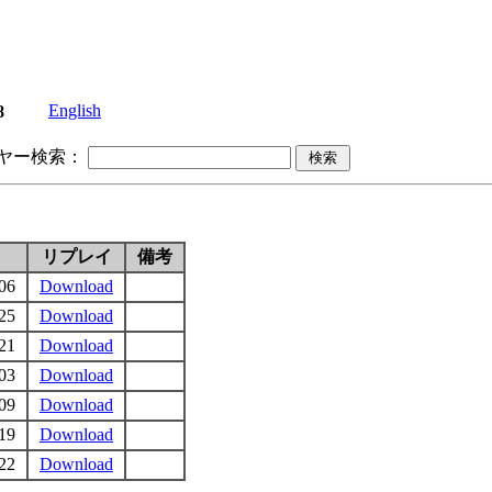
English
8
ヤー検索：
リプレイ
備考
06
Download
25
Download
21
Download
03
Download
09
Download
19
Download
22
Download