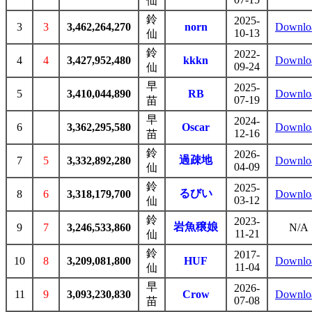
仙
鈴
2025-
3
3
3,462,264,270
norn
Downlo
10-13
仙
鈴
2022-
4
4
3,427,952,480
kkkn
Downlo
09-24
仙
早
2025-
5
3,410,044,890
RB
Downlo
07-19
苗
早
2024-
6
3,362,295,580
Oscar
Downlo
12-16
苗
鈴
2026-
過疎地
7
5
3,332,892,280
Downlo
04-09
仙
鈴
2025-
るびい
8
6
3,318,179,700
Downlo
03-12
仙
鈴
2023-
岩魚穣娘
9
7
3,246,533,860
N/A
11-21
仙
鈴
2017-
10
8
3,209,081,800
HUF
Downlo
11-04
仙
早
2026-
11
9
3,093,230,830
Crow
Downlo
07-08
苗