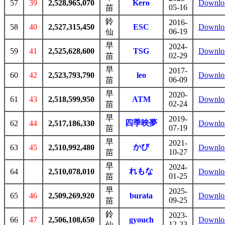
57
39
2,528,965,070
Kero
Downlo
05-16
苗
鈴
2016-
58
40
2,527,315,450
ESC
Downlo
06-19
仙
早
2024-
59
41
2,525,628,600
TSG
Downlo
02-29
苗
早
2017-
60
42
2,523,793,790
leo
Downlo
06-09
苗
早
2020-
61
43
2,518,599,950
ATM
Downlo
02-24
苗
早
2019-
四季映夢
62
44
2,517,186,330
Downlo
07-19
苗
早
2021-
かび
63
45
2,510,992,480
Downlo
10-27
苗
早
2024-
れもな
64
2,510,078,010
Downlo
01-25
苗
早
2025-
65
46
2,509,269,920
burata
Downlo
09-25
苗
鈴
2023-
66
47
2,506,108,650
gyouch
Downlo
12-23
仙