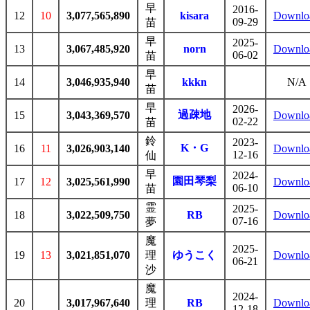
早
2016-
12
10
3,077,565,890
kisara
Downlo
09-29
苗
早
2025-
13
3,067,485,920
norn
Downlo
06-02
苗
早
14
3,046,935,940
kkkn
N/A
苗
早
2026-
過疎地
15
3,043,369,570
Downlo
02-22
苗
鈴
2023-
K・G
16
11
3,026,903,140
Downlo
12-16
仙
早
2024-
園田琴梨
17
12
3,025,561,990
Downlo
06-10
苗
霊
2025-
18
3,022,509,750
RB
Downlo
07-16
夢
魔
2025-
19
13
3,021,851,070
理
ゆうこく
Downlo
06-21
沙
魔
2024-
20
3,017,967,640
理
RB
Downlo
12-18