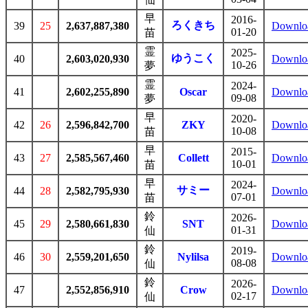
早
2016-
ろくきち
39
25
2,637,887,380
Downlo
01-20
苗
霊
2025-
ゆうこく
40
2,603,020,930
Downlo
10-26
夢
霊
2024-
41
2,602,255,890
Oscar
Downlo
09-08
夢
早
2020-
42
26
2,596,842,700
ZKY
Downlo
10-08
苗
早
2015-
43
27
2,585,567,460
Collett
Downlo
10-01
苗
早
2024-
サミー
44
28
2,582,795,930
Downlo
07-01
苗
鈴
2026-
45
29
2,580,661,830
SNT
Downlo
01-31
仙
鈴
2019-
46
30
2,559,201,650
Nylilsa
Downlo
08-08
仙
鈴
2026-
47
2,552,856,910
Crow
Downlo
02-17
仙