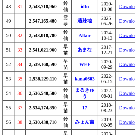
鈴
2020-
48
31
2,548,718,960
idtn
Downlo
10-08
仙
霊
2025-
過疎地
49
2,547,165,480
Downlo
05-26
夢
鈴
2024-
50
32
2,543,018,780
Altair
Downlo
10-13
仙
早
2017-
あまな
51
33
2,541,021,960
Downlo
12-21
苗
早
2020-
52
34
2,539,168,590
WEF
Downlo
09-29
苗
早
2022-
53
35
2,538,229,110
kana0603
Downlo
05-15
苗
鈴
まるきゅ
2022-
54
36
2,536,540,500
Downlo
08-01
仙
う
早
2018-
55
37
2,534,174,850
17
Downlo
08-23
苗
鈴
2019-
みょん吉
56
38
2,530,430,710
Downlo
02-05
仙
早
2023-