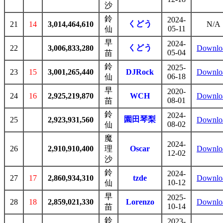
沙
鈴
2024-
くどう
21
14
3,014,464,610
N/A
05-11
仙
早
2024-
くどう
22
3,006,833,280
Downlo
05-04
苗
鈴
2025-
23
15
3,001,265,440
DJRock
Downlo
06-18
仙
早
2020-
24
16
2,925,219,870
WCH
Downlo
08-01
苗
鈴
2024-
園田琴梨
25
2,923,931,560
Downlo
08-02
仙
魔
2024-
26
2,910,910,400
理
Oscar
Downlo
12-02
沙
鈴
2024-
27
17
2,860,934,310
tzde
Downlo
10-12
仙
早
2025-
28
18
2,859,021,330
Lorenzo
Downlo
10-14
苗
鈴
2023-