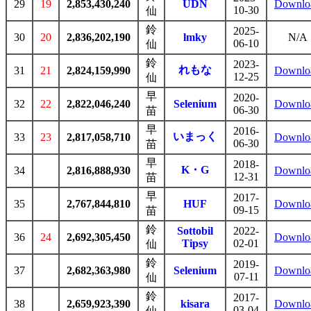
29
19
2,853,430,240
UDN
Downlo
10-30
仙
鈴
2025-
30
20
2,836,202,190
lmky
N/A
06-10
仙
鈴
2023-
れもな
31
21
2,824,159,990
Downlo
12-25
仙
早
2020-
32
22
2,822,046,240
Selenium
Downlo
06-30
苗
早
2016-
いまっく
33
23
2,817,058,710
Downlo
06-30
苗
早
2018-
K・G
34
2,816,888,930
Downlo
12-31
苗
早
2017-
35
2,767,844,810
HUF
Downlo
09-15
苗
鈴
Sottobil
2022-
36
24
2,692,305,450
Downlo
Tipsy
02-01
仙
鈴
2019-
37
2,682,363,980
Selenium
Downlo
07-11
仙
鈴
2017-
38
2,659,923,390
kisara
Downlo
03-04
仙