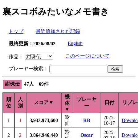
裏スコボみたいなメモ書き
トップ
最近追加された記録
English
最終更新：2026/08/02
このページについて
作品：
プレーヤー検索：
紺珠伝
47人 69件
機
順
人
プレーヤ
スコア▼
日付
リプレ
体
位
別
ー
▼
鈴
2025-
1
1
3,933,973,600
RB
Downlo
10-17
仙
鈴
2025-
2
2
3,864,946,440
Oscar
Downlo
07-15