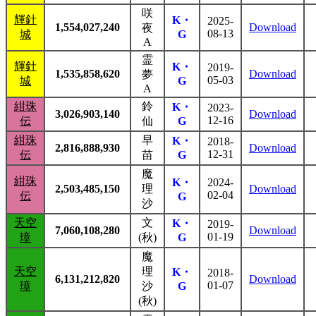
咲
輝針
K・
2025-
1,554,027,240
Download
夜
08-13
城
G
A
霊
輝針
K・
2019-
1,535,858,620
Download
夢
05-03
城
G
A
紺珠
鈴
K・
2023-
3,026,903,140
Download
12-16
伝
仙
G
紺珠
早
K・
2018-
2,816,888,930
Download
12-31
伝
苗
G
魔
紺珠
K・
2024-
2,503,485,150
理
Download
02-04
伝
G
沙
天空
文
K・
2019-
7,060,108,280
Download
01-19
璋
(秋)
G
魔
天空
理
K・
2018-
6,131,212,820
Download
01-07
璋
沙
G
(秋)