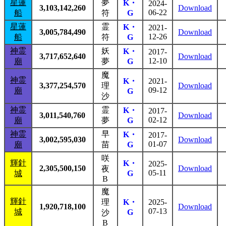
星蓮
夢
K・
2024-
3,103,142,260
Download
06-22
船
符
G
星蓮
霊
K・
2021-
3,005,784,490
Download
12-26
船
符
G
神霊
妖
K・
2017-
3,717,652,640
Download
12-10
廟
夢
G
魔
神霊
K・
2021-
3,377,254,570
理
Download
09-12
廟
G
沙
神霊
霊
K・
2017-
3,011,540,760
Download
02-12
廟
夢
G
神霊
早
K・
2017-
3,002,595,030
Download
01-07
廟
苗
G
咲
輝針
K・
2025-
2,305,500,150
Download
夜
05-11
城
G
B
魔
輝針
理
K・
2025-
1,920,718,100
Download
07-13
城
G
沙
B