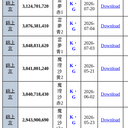
霊
錦上
K・
2026-
3,124,701,720
夢
Download
07-20
京
G
赤1
霊
錦上
K・
2026-
3,076,381,410
夢
Download
07-04
京
G
青2
霊
錦上
K・
2026-
3,048,031,620
夢
Download
07-03
京
G
青1
魔
錦上
理
K・
2026-
3,041,001,240
Download
05-21
京
沙
G
黄2
魔
錦上
理
K・
2026-
3,040,718,430
Download
06-02
京
沙
G
赤2
魔
錦上
理
K・
2026-
2,943,900,690
Download
05-23
京
沙
G