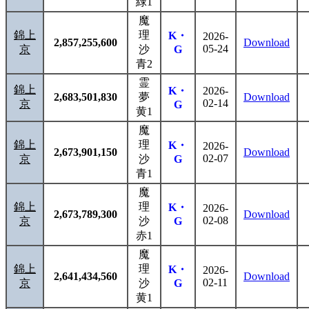
緑1
魔
錦上
理
K・
2026-
2,857,255,600
Download
05-24
京
沙
G
青2
霊
錦上
K・
2026-
2,683,501,830
夢
Download
02-14
京
G
黄1
魔
錦上
理
K・
2026-
2,673,901,150
Download
02-07
京
沙
G
青1
魔
錦上
理
K・
2026-
2,673,789,300
Download
02-08
京
沙
G
赤1
魔
錦上
理
K・
2026-
2,641,434,560
Download
02-11
京
沙
G
黄1