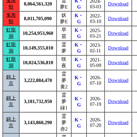
鬼形
霊
K・
2024-
8,064,561,320
Download
03-03
獣
夢E
G
鬼形
妖
K・
2022-
8,011,705,090
Download
03-10
獣
夢E
G
虹龍
早
K・
2025-
10,254,953,960
Download
03-21
洞
苗
G
虹龍
霊
K・
2023-
10,149,355,010
Download
02-11
洞
夢
G
虹龍
咲
K・
2021-
10,024,536,810
Download
05-09
洞
夜
G
霊
錦上
K・
2026-
3,222,884,470
夢
Download
07-10
京
G
黄2
霊
錦上
K・
2026-
3,181,732,950
夢
Download
07-19
京
G
緑1
霊
錦上
K・
2026-
3,143,860,290
夢
Download
07-20
京
G
赤2