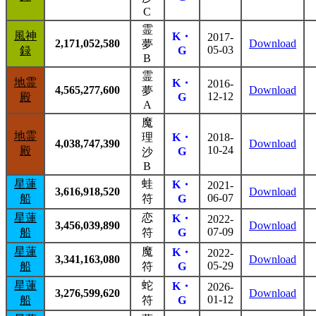
C
霊
風神
K・
2017-
2,171,052,580
Download
夢
05-03
録
G
B
霊
地霊
K・
2016-
4,565,277,600
Download
夢
12-12
殿
G
A
魔
地霊
理
K・
2018-
4,038,747,390
Download
10-24
殿
G
沙
B
星蓮
蛙
K・
2021-
3,616,918,520
Download
06-07
船
符
G
星蓮
恋
K・
2022-
3,456,039,890
Download
07-09
船
符
G
星蓮
魔
K・
2022-
3,341,163,080
Download
05-29
船
符
G
星蓮
蛇
K・
2026-
3,276,599,620
Download
01-12
船
符
G