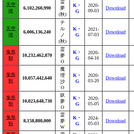
霊
天空
K・
2020-
6,102,260,990
夢
Download
09-03
璋
G
(秋)
チ
天空
ル
K・
2021-
6,006,136,240
Download
07-03
璋
ノ
G
(秋)
霊
鬼形
K・
2020-
10,232,462,870
Download
夢
04-16
獣
G
O
魔
鬼形
理
K・
2020-
10,057,442,640
Download
03-20
獣
G
沙
O
妖
鬼形
K・
2020-
10,023,648,730
Download
夢
05-05
獣
G
O
霊
鬼形
K・
2024-
8,158,880,000
Download
夢
05-03
獣
G
W