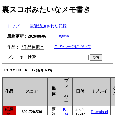
裏スコボみたいなメモ書き
トップ
最近追加された記録
English
最終更新：2026/08/06
このページについて
作品：
プレーヤー検索：
PLAYER : K・G
(杏弩, KIS)
プ
レ
機
作品
スコア
ー
日付
リプレイ
体
ヤ
ー
紅魔
夢
K・
2025-
602,720,530
Download
12-02
郷
符
G