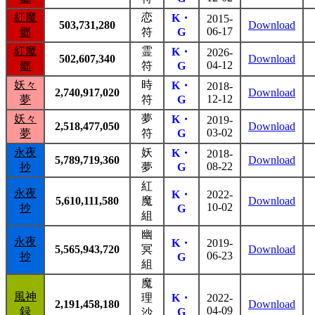
紅魔
恋
K・
2015-
503,731,280
Download
06-17
郷
符
G
紅魔
霊
K・
2026-
502,607,340
Download
04-12
郷
符
G
妖々
時
K・
2018-
2,740,917,020
Download
12-12
夢
符
G
妖々
夢
K・
2019-
2,518,477,050
Download
03-02
夢
符
G
永夜
妖
K・
2018-
5,789,719,360
Download
08-22
抄
夢
G
紅
永夜
K・
2022-
5,610,111,580
魔
Download
10-02
抄
G
組
幽
永夜
K・
2019-
5,565,943,720
冥
Download
06-23
抄
G
組
魔
風神
理
K・
2022-
2,191,458,180
Download
04-09
録
G
沙