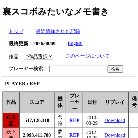
裏スコボみたいなメモ書き
トップ
最近追加された記録
English
最終更新：2026/08/09
このページについて
作品：
プレーヤー検索：
PLAYER : REP
プレ
機
備
作品
スコア
ーヤ
日付
リプレイ
体
考
ー
紅魔
恋
2010-
517,126,310
REP
Download
03-29
郷
符
妖々
夢
2012-
2,993,411,780
REP
Download
10-28